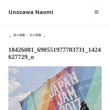
Unozawa Naomi
メニュ
ーとウ
ィジェ
ット
前の画像
次の画像
18426081_690551977783731_1424
627729_o