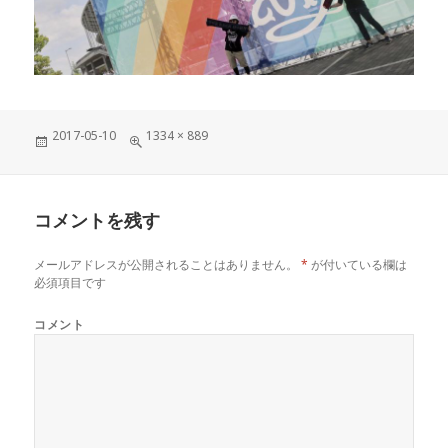
投
フ
2017-05-10
1334 × 889
稿
ル
日:
サ
イ
ズ
コメントを残す
メールアドレスが公開されることはありません。
*
が付いている欄は
必須項目です
コメント