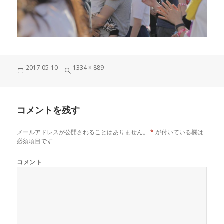
投
フ
2017-05-10
1334 × 889
稿
ル
日:
サ
イ
ズ
コメントを残す
メールアドレスが公開されることはありません。
*
が付いている欄は
必須項目です
コメント